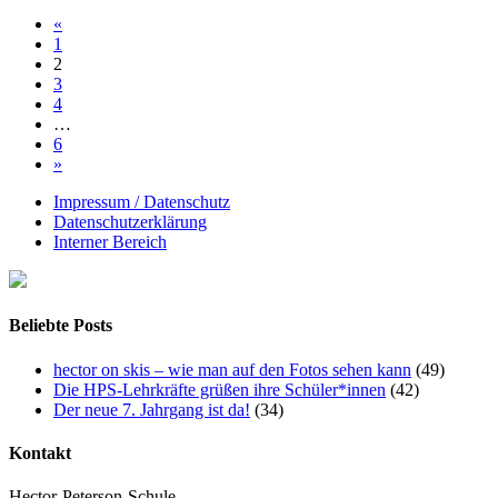
«
1
2
3
4
…
6
»
Impressum / Datenschutz
Datenschutzerklärung
Interner Bereich
Beliebte Posts
hector on skis – wie man auf den Fotos sehen kann
(49)
Die HPS-Lehrkräfte grüßen ihre Schüler*innen
(42)
Der neue 7. Jahrgang ist da!
(34)
Kontakt
Hector-Peterson-Schule