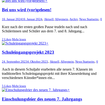
+
Bei uns wird (vor)gelesen!
,
,
16. Januar 2024
16. Januar 2024
Aktuell
,
Allgemein
,
Archiv
,
News Startseite
0
Kurz nach der ersten großen Pause trudeln nach und nach
Schülerinnen und Schüler aus dem 7. und 8. Jahrgang...
2
Likes
Mehr lesen
+
Schuleingangsprojekt 2023
,
,
24. September 2023
4. Oktober 2023
Aktuell
,
Allgemein
,
News Startseite
0
Auch in diesem Schuljahr erarbeiten alle neuen 7. Klassen im
traditionellen Schuleingangsprojekt mit ihrer Klassenleitung und
verschiedenen Künstler*innen ein...
5
Likes
Mehr lesen
+
Einschulungsfeier des neuen 7. Jahrgangs