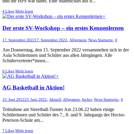
und die HPS war dabei. Eine Mannschaft aus 8...
4
Likes
Mehr lesen
+
Der erste SV-Workshop – ein erstes Kennenlernen
,
,
17. September 2022
17. September 2022
Allgemein
,
News Startseite
0
Am Donnerstag, den 15. September 2022 versammelten sich in der
Aula Schülerinnen und Schüler aus allen Jahrgängen. Alle
Schülervertreter*innen...
6
Likes
Mehr lesen
+
AG Basketball in Aktion!
,
,
23. Juni 2022
23. Juni 2022
Aktuell
,
Allgemein
,
Archiv
,
News Startseite
0
Teilnahme am Streetball-Turnier Am 23.06.22 haben einige
Schülerinnen und Schüler des 7., 8. und 9. Jahrgangs der Hector-
Peterson-Schule am...
7
Likes
Mehr lesen