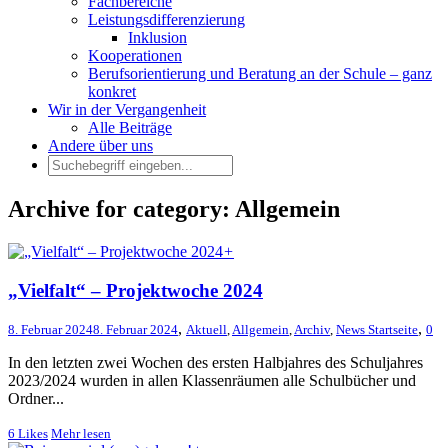
Fachbereiche
Leistungsdifferenzierung
Inklusion
Kooperationen
Berufsorientierung und Beratung an der Schule – ganz
konkret
Wir in der Vergangenheit
Alle Beiträge
Andere über uns
Archive for category: Allgemein
+
„Vielfalt“ – Projektwoche 2024
,
,
8. Februar 2024
8. Februar 2024
Aktuell
,
Allgemein
,
Archiv
,
News Startseite
0
In den letzten zwei Wochen des ersten Halbjahres des Schuljahres
2023/2024 wurden in allen Klassenräumen alle Schulbücher und
Ordner...
6
Likes
Mehr lesen