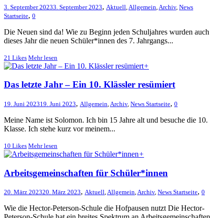
,
3. September 2023
3. September 2023
Aktuell
,
Allgemein
,
Archiv
,
News
,
Startseite
0
Die Neuen sind da! Wie zu Beginn jeden Schuljahres wurden auch
dieses Jahr die neuen Schüler*innen des 7. Jahrgangs...
21
Likes
Mehr lesen
+
Das letzte Jahr – Ein 10. Klässler resümiert
,
,
19. Juni 2023
19. Juni 2023
Allgemein
,
Archiv
,
News Startseite
0
Meine Name ist Solomon. Ich bin 15 Jahre alt und besuche die 10.
Klasse. Ich stehe kurz vor meinem...
10
Likes
Mehr lesen
+
Arbeitsgemeinschaften für Schüler*innen
,
,
20. März 2023
20. März 2023
Aktuell
,
Allgemein
,
Archiv
,
News Startseite
0
Wie die Hector-Peterson-Schule die Hofpausen nutzt Die Hector-
Peterson-Schule hat ein breites Spektrum an Arbeitsgemeinschaften