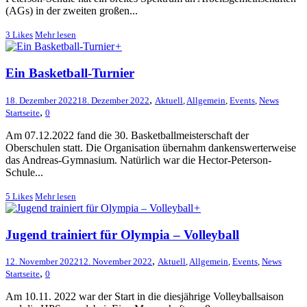
(AGs) in der zweiten großen...
3
Likes
Mehr lesen
+
Ein Basketball-Turnier
,
18. Dezember 2022
18. Dezember 2022
Aktuell
,
Allgemein
,
Events
,
News
,
Startseite
0
Am 07.12.2022 fand die 30. Basketballmeisterschaft der
Oberschulen statt. Die Organisation übernahm dankenswerterweise
das Andreas-Gymnasium. Natürlich war die Hector-Peterson-
Schule...
5
Likes
Mehr lesen
+
Jugend trainiert für Olympia – Volleyball
,
12. November 2022
12. November 2022
Aktuell
,
Allgemein
,
Events
,
News
,
Startseite
0
Am 10.11. 2022 war der Start in die diesjährige Volleyballsaison