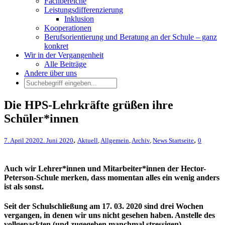
Fachbereiche
Leistungsdifferenzierung
Inklusion
Kooperationen
Berufsorientierung und Beratung an der Schule – ganz
konkret
Wir in der Vergangenheit
Alle Beiträge
Andere über uns
Die HPS-Lehrkräfte grüßen ihre
Schüler*innen
,
,
7. April 2020
2. Juni 2020
Aktuell
,
Allgemein
,
Archiv
,
News Startseite
0
Auch wir Lehrer*innen und Mitarbeiter*innen der Hector-
Peterson-Schule merken, dass momentan alles ein wenig anders
ist als sonst.
Seit der Schulschließung am 17. 03. 2020 sind drei Wochen
vergangen, in denen wir uns nicht gesehen haben. Anstelle des
vollgepackten (und zugegeben manchmal stressigen)