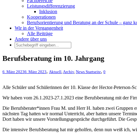
Fachbereiche
Leistungsdifferenzierung
Inklusion
Kooperationen
Berufsorientierung und Beratung an der Schule – ganz k
Wir in der Vergangenheit
Alle Beiträge
Andere über uns
Berufsberatung im 10. Jahrgang
,
,
6. März 2023
6. März 2023
Aktuell
,
Archiv
,
News Startseite
0
Alle Schüler und Schülerinnen der 10. Klasse der Hector-Peterson-Sc
Wir haben vom 26.1.2023-27.1.2023 eine Berufsberatung mit der Firm
Die Berufsberater*innen Frau M. und Herr H. haben zwei Gruppen erst
nächsten Tag hatten wir normal Unterricht, aber hatten unsere Term
Dort haben wir unsere Vorstellungsgespräche durchgeführt. Die Gesp
Die intensive Berufsberatung hat mir geholfen, denn nun weiß ich, wi