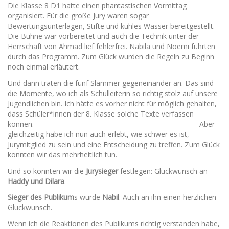
Die Klasse 8 D1 hatte einen phantastischen Vormittag
organisiert. Für die große Jury waren sogar
Bewertungsunterlagen, Stifte und kühles Wasser bereitgestellt.
Die Bühne war vorbereitet und auch die Technik unter der
Herrschaft von Ahmad lief fehlerfrei. Nabila und Noemi führten
durch das Programm. Zum Glück wurden die Regeln zu Beginn
noch einmal erläutert.
Und dann traten die fünf Slammer gegeneinander an. Das sind
die Momente, wo ich als Schulleiterin so richtig stolz auf unsere
Jugendlichen bin. Ich hätte es vorher nicht für möglich gehalten,
dass Schüler*innen der 8. Klasse solche Texte verfassen
können. Aber
gleichzeitig habe ich nun auch erlebt, wie schwer es ist,
Jurymitglied zu sein und eine Entscheidung zu treffen. Zum Glück
konnten wir das mehrheitlich tun.
Und so konnten wir die
Jurysieger
festlegen: Glückwünsch an
Haddy und Dilara
.
Sieger des Publikum
s wurde
Nabil
. Auch an ihn einen herzlichen
Glückwunsch.
Wenn ich die Reaktionen des Publikums richtig verstanden habe,