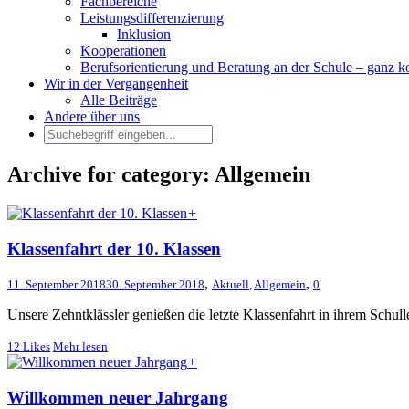
Fachbereiche
Leistungsdifferenzierung
Inklusion
Kooperationen
Berufsorientierung und Beratung an der Schule – ganz k
Wir in der Vergangenheit
Alle Beiträge
Andere über uns
Archive for category: Allgemein
+
Klassenfahrt der 10. Klassen
,
,
11. September 2018
30. September 2018
Aktuell
,
Allgemein
0
Unsere Zehntklässler genießen die letzte Klassenfahrt in ihrem Schull
12
Likes
Mehr lesen
+
Willkommen neuer Jahrgang