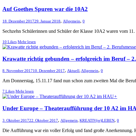
Auf Goethes Spuren war die 10A2
,
,
18. Dezember 2017
29. Januar 2018
Allgemein
0
Sechzehn Schülerinnen und Schüler der Klasse 10A2 waren vom 11. bi
10
Likes
Mehr lesen
Krawatte richtig gebunden – erfolgreich im Beruf – 
,
,
8. November 2017
10. Dezember 2017
Aktuell
,
Allgemein
0
Am Donnerstag, 15.11.17 fand nun schon zum zweiten Mal die Berufs
7
Likes
Mehr lesen
+
Under Europe – Theateraufführung der 10 A2 im H
,
,
3. Oktober 2017
22. Oktober 2017
Allgemein
,
KREATIV(er)LEBEN
0
Die Aufführung war ein voller Erfolg und fand große Anerkennung. Hi