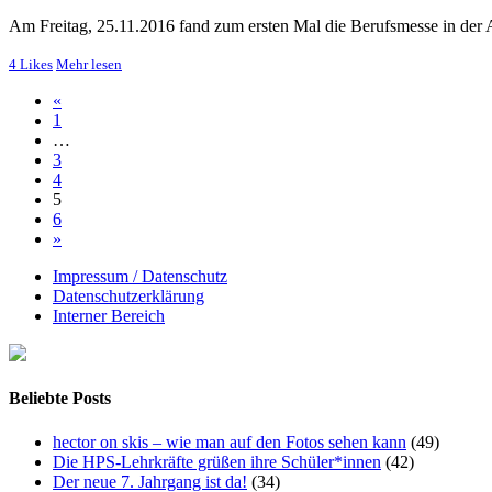
Am Freitag, 25.11.2016 fand zum ersten Mal die Berufsmesse in der A
4
Likes
Mehr lesen
«
1
…
3
4
5
6
»
Impressum / Datenschutz
Datenschutzerklärung
Interner Bereich
Beliebte Posts
hector on skis – wie man auf den Fotos sehen kann
(49)
Die HPS-Lehrkräfte grüßen ihre Schüler*innen
(42)
Der neue 7. Jahrgang ist da!
(34)