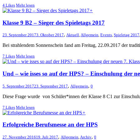
4
Likes
Mehr lesen
+
Klasse 9 B2 – Sieger des Spieletags 2017
,
23. September 2017
3. Oktober 2017
Aktuell
,
Allgemein
,
Events
,
Spieletag 2017
Bei strahlendem Sonnenschein fand am Freitag, 22.09.2017 der traditio
7
Likes
Mehr lesen
Und – wie isses so auf der HPS? – Einschulung der ne
,
,
5. September 2017
23. September 2017
Allgemein
0
Diese Frage wurde von Schüler*innen der Klasse 8 C1 zur Einschulung
7
Likes
Mehr lesen
+
Erfolgreiche Berufsmesse an der HPS
,
,
27. November 2016
19. Juli 2017
Allgemein
,
Archiv
0