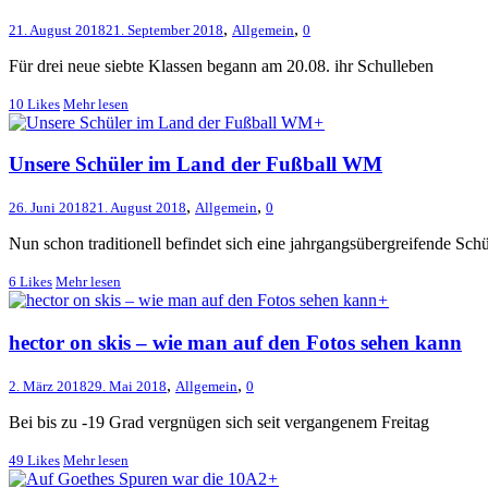
,
,
21. August 2018
21. September 2018
Allgemein
0
Für drei neue siebte Klassen begann am 20.08. ihr Schulleben
10
Likes
Mehr lesen
+
Unsere Schüler im Land der Fußball WM
,
,
26. Juni 2018
21. August 2018
Allgemein
0
Nun schon traditionell befindet sich eine jahrgangsübergreifende Sc
6
Likes
Mehr lesen
+
hector on skis – wie man auf den Fotos sehen kann
,
,
2. März 2018
29. Mai 2018
Allgemein
0
Bei bis zu -19 Grad vergnügen sich seit vergangenem Freitag
49
Likes
Mehr lesen
+