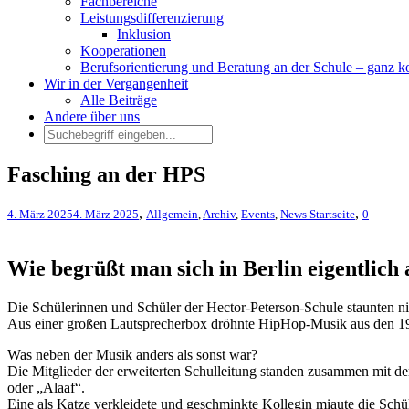
Fachbereiche
Leistungsdifferenzierung
Inklusion
Kooperationen
Berufsorientierung und Beratung an der Schule – ganz k
Wir in der Vergangenheit
Alle Beiträge
Andere über uns
Fasching an der HPS
,
,
4. März 2025
4. März 2025
Allgemein
,
Archiv
,
Events
,
News Startseite
0
Wie begrüßt man sich in Berlin eigentlich
Die Schülerinnen und Schüler der Hector-Peterson-Schule staunten nic
Aus einer großen Lautsprecherbox dröhnte HipHop-Musik aus den 198
Was neben der Musik anders als sonst war?
Die Mitglieder der erweiterten Schulleitung standen zusammen mit de
oder „Alaaf“.
Eine als Katze verkleidete und geschminkte Kollegin miaute die Sch