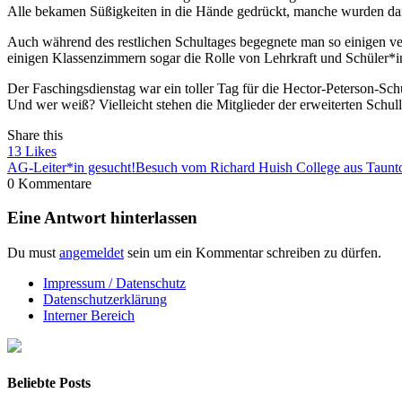
Alle bekamen Süßigkeiten in die Hände gedrückt, manche wurden dam
Auch während des restlichen Schultages begegnete man so einigen v
einigen Klassenzimmern sogar die Rolle von Lehrkraft und Schüler*i
Der Faschingsdienstag war ein toller Tag für die Hector-Peterson-Sc
Und wer weiß? Vielleicht stehen die Mitglieder der erweiterten Schu
Share this
13
Likes
AG-Leiter*in gesucht!
Besuch vom Richard Huish College aus Taunt
0 Kommentare
Eine Antwort hinterlassen
Du must
angemeldet
sein um ein Kommentar schreiben zu dürfen.
Impressum / Datenschutz
Datenschutzerklärung
Interner Bereich
Beliebte Posts