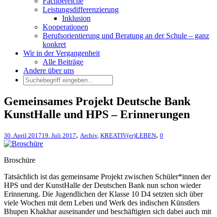
Fachbereiche
Leistungsdifferenzierung
Inklusion
Kooperationen
Berufsorientierung und Beratung an der Schule – ganz
konkret
Wir in der Vergangenheit
Alle Beiträge
Andere über uns
Gemeinsames Projekt Deutsche Bank
KunstHalle und HPS – Erinnerungen
,
,
30. April 2017
19. Juli 2017
Archiv
,
KREATIV(er)LEBEN
0
Broschüre
Tatsächlich ist das gemeinsame Projekt zwischen Schüler*innen der
HPS und der KunstHalle der Deutschen Bank nun schon wieder
Erinnerung. Die Jugendlichen der Klasse 10 D4 setzten sich über
viele Wochen mit dem Leben und Werk des indischen Künstlers
Bhupen Khakhar auseinander und beschäftigten sich dabei auch mit